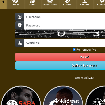
TOGEL
SLOT
LIVE CASINO
SPORT
ARCADE
SABU
Remember Me
Masuk
Daftar Sekarang
Desktop
Wap