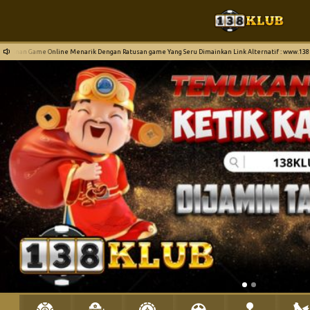
nan Game Online Menarik Dengan Ratusan game Yang Seru Dimainkan Link Alternatif : www.138klub.