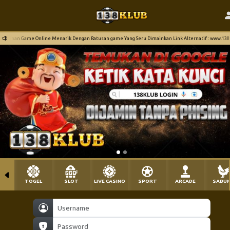
ainan Game Online Menarik Dengan Ratusan game Yang Seru Dimainkan Link Alternatif : www.138klu
TOGEL
SLOT
LIVE CASINO
SPORT
ARCADE
SABU