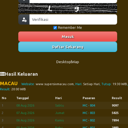
Remember Me
Masuk
Daftar Sekarang
Desktop
Wap
Hasil Keluaran
MACAU
Website:
www.supersixmacau.com
, Hari:
Setiap Hari
, Tutup:
19:30 WIB
,
Result:
20:00 WIB
No
Tanggal
Hari
Pasaran
Result
1
08 Aug 2026
Sabtu
MC - 804
9097
2
07 Aug 2026
Jumat
MC - 803
5825
3
06 Aug 2026
Kamis
MC - 802
7894
4
05 Aug 2026
Rabu
MC - 801
2883